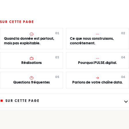
SUR CETTE PAGE
01
02
Quand la donnée est partout,
Ce que nous construisons,
mais pas exploitable.
concrètement.
03
04
Réalisations
Pourquoi PULSE.digital.
05
06
Questions fréquentes
Parlons de votre chaîne data.
SUR CETTE PAGE