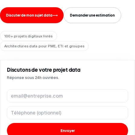
Discuter de mon sujet data
⟶
Demander une estimation
100+ projets digitaux livrés
Architectures data pour PME, ETI et groupes
Discutons de votre projet data
Réponse sous 24h ouvrées.
Adresse e-mail
Té
Envoyer