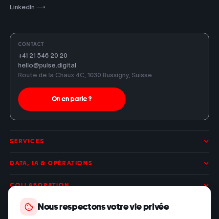
LinkedIn ⟶
CONTACT
+41 21 546 20 20
hello@pulse.digital
Route de la Chaux 4C, 1030 Bussigny, Suisse
On en parle ?
SERVICES
Applications web
DATA, IA & OPÉRATIONS
Applications mobiles
IA & agents
COLLABORATION
Nous respectons votre vie privée
SaaS & produits numériques
Automatisations
Renfort d'équipe
SOLUTIONS