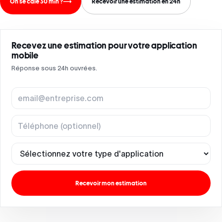
On se cale 30 min ?
⟶
Recevoir une estimation en 24h
Recevez une estimation pour votre application
mobile
Réponse sous 24h ouvrées.
Adresse e-mail
Té
Typ
Recevoir mon estimation