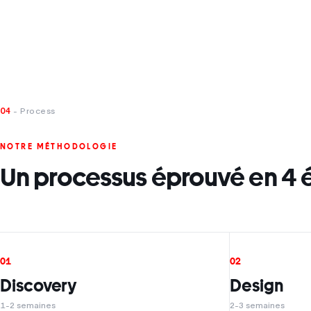
04
- Process
NOTRE MÉTHODOLOGIE
Un processus éprouvé en 4 
01
02
Discovery
Design
1-2 semaines
2-3 semaines