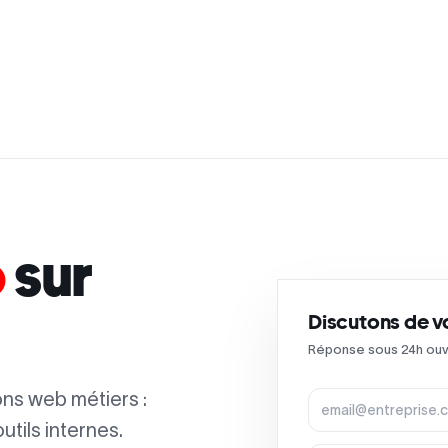
e de collaboration
Pour qui
Expertises
Résultats
Blog
b
sur
Discutons de v
Réponse sous 24h ouv
Adresse e-mail
ons web métiers :
utils internes.