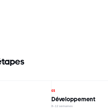
étapes
03
Développement
8-12 semaines